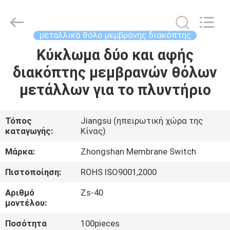
Nanjing
Zhongshan
Membrane
Switch
Co.,
μεταλλικό θόλο μεμβράνης διακόπτης
Ltd..
All
Rights
Κύκλωμα δύο και αφής
ΣΠΊΤΙ
Reserved.
διακόπτης μεμβρανών θόλων
ΠΡΟΪΌΝΤΑ
μετάλλων για το πλυντήριο
ΒΊΝΤΕΟ
Τόπος
Jiangsu (ηπειρωτική χώρα της
καταγωγής:
Κίνας)
ΠΕΡΊΠΟΥ
Μάρκα:
Zhongshan Membrane Switch
ΕΜΕΊΣ
Πιστοποίηση:
ROHS ISO9001,2000
Αριθμό
Zs-40
ΓΎΡΟΣ
μοντέλου:
ΕΡΓΟΣΤΑΣΊΩΝ
Ποσότητα
100pieces