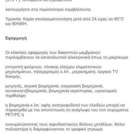
λειτουργήστε στα περισσότερα περιβάλλοντα.
Υγρασία: Καμία απελασματοποίηση μετά από 24 ώρες σε 80°C
και 90%RH.
Εφαρμογή
Οι κλασικές εφαρμογές των διακοπτών μεμβρανών
περιλαμβάνουν τα καταναλωτικά ηλεκτρονικά όπως το μικρόκυμα
επιτροπή φούρνων, πίνακας ελέγχου κλιματιστικών
μηχανημάτων, τηλεχειρισμός κ.λπ., μηχανήματα, όργανο TV
δοκιμής,
μετρητές, ιατρική βιομηχανία, ενεργειακή βιομηχανία,
αυτοκινητοβιομηχανία, βιομηχανία αεροπορίας, υγειονομική
περίθαλψη
η βιομηχανία κ.λπ. αφής ανατροφοδοτεί των κλειδιών μπορεί να
παρασχεθεί με την αποτύπωση σε ανάγλυφο του τοπ στρώματος
PET/PC ή
ενσωματώνοντας τους αιφνιδιαστικούς θόλους μετάλλων, θόλοι
πολυεστέρα ή διαμορφώνοντας το γραφικό στρώμα.