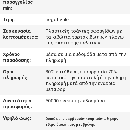
παραγγελίας
min:
ΠΟΙΟΤΙΚΌΣ
Τιμή:
negotiable
ΈΛΕΓΧΟΣ
Συσκευασία
Πλαστικές τσάντες σφραγίδων με
λεπτομέρειες:
τα κιβώτια χαρτοκιβωτίων ή λόγω
ΜΑΣ
της απαίτησης πελατών
ΕΛΆΤΕ
Χρόνος
μέσα σε μια εβδομάδα μετά από την
ΣΕ
παράδοσης:
πληρωμή
ΕΠΑΦΉ
Όροι
30% κατάθεση, η ισορροπία 70%
πληρωμής:
μετά από την αποστολή ή την πλήρη
ΜΕ
πληρωμή μετά από την εναέρια
μεταφορ
ΖΗΤΉΣΤΕ
Δυνατότητα
50000pieces την εβδομάδα
προσφοράς:
ΈΝΑ
ΑΠΌΣΠΑΣΜΑ
Υψηλό φως:
,
διακόπτης μεμβρανών κουμπιών ώθησης
έθιμο διακόπτες μεμβράνης