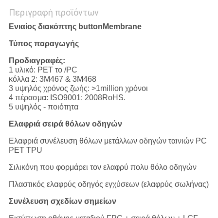
Περιγραφή προϊόντων
Ενιαίος διακόπτης buttonMembrane
Τύπος παραγωγής
Προδιαγραφές:
1 υλικό: PET το /PC
κόλλα 2: 3M467 & 3M468
3 υψηλός χρόνος ζωής: >1million χρόνοι
4 πέρασμα: ISO9001: 2008RoHS.
5 υψηλός - ποιότητα
Ελαφριά σειρά θόλων οδηγών
Ελαφριά συνέλευση θόλων μετάλλων οδηγών ταινιών PC
PET TPU
Σιλικόνη που φορμάρει τον ελαφρύ πολυ θόλο οδηγών
Πλαστικός ελαφρύς οδηγός εγχύσεων (ελαφρύς σωλήνας)
Συνέλευση σχεδίων σημείων