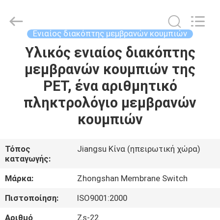
Nanjing
Zhongshan
Membrane
Switch
Co.,
Ενιαίος διακόπτης μεμβρανών κουμπιών
Ltd..
All
Rights
Υλικός ενιαίος διακόπτης
ΣΠΊΤΙ
Reserved.
μεμβρανών κουμπιών της
ΠΡΟΪΌΝΤΑ
PET, ένα αριθμητικό
πληκτρολόγιο μεμβρανών
ΒΊΝΤΕΟ
κουμπιών
ΠΕΡΊΠΟΥ
Τόπος
Jiangsu Κίνα (ηπειρωτική χώρα)
καταγωγής:
ΕΜΕΊΣ
Μάρκα:
Zhongshan Membrane Switch
ΓΎΡΟΣ
Πιστοποίηση:
ISO9001:2000
ΕΡΓΟΣΤΑΣΊΩΝ
Αριθμό
Zs-22