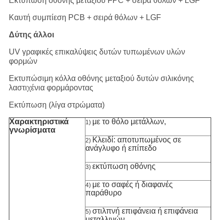
Εκτύπωση οθόνης μεταξιού FPC + σειρά θόλων + LGF
Καυτή συμπίεση PCB + σειρά θόλων + LGF
Δύτης άλλοι
UV γραφικές επικαλύψεις δυτών τυπωμένων υλών
φορμών
Εκτυπώσιμη κόλλα οθόνης μεταξιού δυτών σιλικόνης
λαστιχένια φορμάροντας
Εκτύπωση (λίγα στρώματα)
Χαρακτηριστικά
με το θόλο μετάλλων,
1)
γνωρίσματα
Κλειδί: αποτυπωμένος σε
2)
ανάγλυφο ή επίπεδο
εκτύπωση οθόνης
3)
με το σαφές ή διαφανές
4)
παράθυρο
στιλπνή επιφάνεια ή επιφάνεια
5)
μεταλλινών