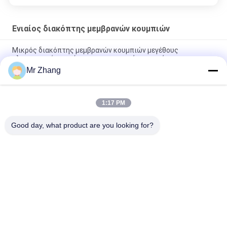
Ενιαίος διακόπτης μεμβρανών κουμπιών
Μικρός διακόπτης μεμβρανών κουμπιών μεγέθους
ηλεκτρονικός ενιαίος για την οικιακή συσκευή
Mr Zhang
Αφής μίνι ενιαίο αριθμητικό πληκτρολόγιο μεμβρανών
διακοπτών μεμβρανών κουμπιών/κουμπιών ώθησης
1:17 PM
Ένα βασικό/ενιαίο αριθμητικό πληκτρολόγιο ελέγχου
διακοπτών μεμβρανών κουμπιών με το θόλο μετάλλων
Good day, what product are you looking for?
Λαϊκή κατηγορία
Όλα
Μεταλλικό Θόλο 
Αφής Διακόπτης 
Μεμβράνης 
Μεμβράνης
Διακόπτης
Επίπεδος 
Διακόπτης 
Διακόπτης 
Μεμβρανών PCB
Μεμβρανών