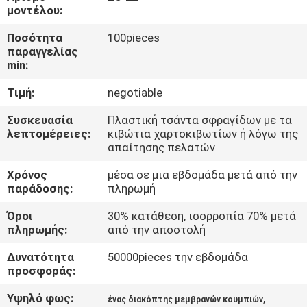
μοντέλου:
ΠΟΙΟΤΙΚΌΣ
Ποσότητα
100pieces
ΈΛΕΓΧΟΣ
παραγγελίας
min:
Τιμή:
negotiable
ΜΑΣ
ΕΛΆΤΕ
Συσκευασία
Πλαστική τσάντα σφραγίδων με τα
λεπτομέρειες:
κιβώτια χαρτοκιβωτίων ή λόγω της
ΣΕ
απαίτησης πελατών
ΕΠΑΦΉ
Χρόνος
μέσα σε μια εβδομάδα μετά από την
ΜΕ
παράδοσης:
πληρωμή
Όροι
30% κατάθεση, ισορροπία 70% μετά
πληρωμής:
από την αποστολή
ΖΗΤΉΣΤΕ
ΈΝΑ
Δυνατότητα
50000pieces την εβδομάδα
προσφοράς:
ΑΠΌΣΠΑΣΜΑ
Υψηλό φως:
,
ένας διακόπτης μεμβρανών κουμπιών