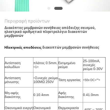
Περιγραφή προϊόντων
Διακόπτες μεμβρανών συνήθειας απόδειξης σεισμού,
ηλεκτρικό αριθμητικό πληκτρολόγιο διακοπτών
μεμβρανών
Ηλεκτρικές αποδόσεις
διακοπτών μεμβρανών συνήθειας
25-100mA,
Αντίσταση
πλάτος 0.5mm,
Εκτιμημένο
συνεχές
καλωδίων
ρεύμα
<1>
ρεύμα 0-30V
Αντίσταση
Συνεχές ρεύμα
>
Τάση εργασίας
<50v DC="">
μόνωσης
100MΩ 250V
Μη-αφής
Αφής
0.10.4mm
0.41.0mm
διακόπτης
διακόπτης
Οικονομικά ενεργή
Οικονομικά
Θερμοκρασία
-40℃ ~ 70℃