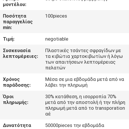
μοντέλου:
ΠΟΙΟΤΙΚΌΣ
Ποσότητα
100pieces
ΈΛΕΓΧΟΣ
παραγγελίας
min:
Τιμή:
negotiable
ΜΑΣ
ΕΛΆΤΕ
Συσκευασία
Πλαστικές τσάντες σφραγίδων με
λεπτομέρειες:
τα κιβώτια χαρτοκιβωτίων ή λόγω
ΣΕ
των απαιτήσεων λεπτομέρειας
πελατών
ΕΠΑΦΉ
ΜΕ
Χρόνος
Μέσα σε μια εβδομάδα μετά από να
παράδοσης:
λάβει την πληρωμή
Όροι
30% κατάθεση, η ισορροπία 70%
ΖΗΤΉΣΤΕ
πληρωμής:
μετά από την αποστολή ή την πλήρη
ΈΝΑ
πληρωμή μετά από το transporation
αέ
ΑΠΌΣΠΑΣΜΑ
Δυνατότητα
50000pieces την εβδομάδα