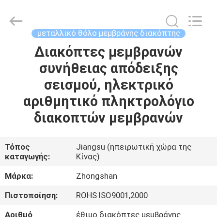
Nanjing
Zhongshan
Membrane
Switch
Co.,
μεταλλικό θόλο μεμβράνης διακόπτης
Ltd..
All
Rights
Διακόπτες μεμβρανών
ΣΠΊΤΙ
Reserved.
συνήθειας απόδειξης
ΠΡΟΪΌΝΤΑ
σεισμού, ηλεκτρικό
αριθμητικό πληκτρολόγιο
ΒΊΝΤΕΟ
διακοπτών μεμβρανών
ΠΕΡΊΠΟΥ
Τόπος
Jiangsu (ηπειρωτική χώρα της
καταγωγής:
Κίνας)
ΕΜΕΊΣ
Μάρκα:
Zhongshan
ΓΎΡΟΣ
Πιστοποίηση:
ROHS ISO9001,2000
ΕΡΓΟΣΤΑΣΊΩΝ
Αριθμό
έθιμο διακόπτες μεμβράνης