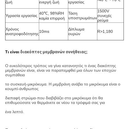
ζωή
ενεργή ζωή
εργασίας
1500V
40℃, 98%RH
Τάση
Υγρασία εργασίας
συνεχές
υποστρωμάτων
καμία επιρροή
ρεύμα
Χρόνος
Δίπλωμα
10ms
R>1,180
ανατροφοδότησης
ουρών
Τι είναι
διακόπτες μεμβρανών συνήθειας
;
Ο ευκολότερος τρόπος να γίνει κατανοητός τι ένας διακόπτης
μεμβρανών είναι, είναι να παραπεμφθεί μια όλων των εποχών
συμπάθεια
το συσκευή-μικρόκυμα. Η μεμβράνη ανάβει το μικρόκυμα είναι ο
κουμπί-άνθρωπος
διεπαφή στρώμα-που διαβιβάζει στο μικρόκυμα ότι θα
επιθυμούσατε να θερμάνετε εκ νέου τα τρόφιμά σας για
ένα λεπτό.