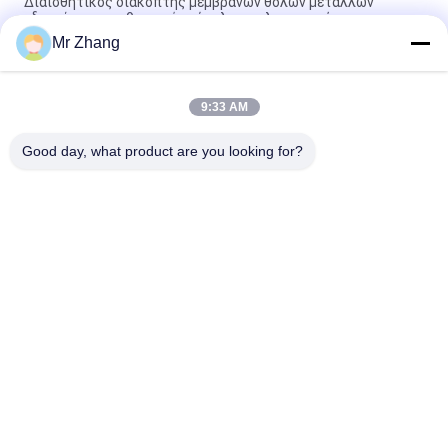
Διαισθητικός διακόπτης μεμβρανών θόλων μετάλλων
γδαρσίματος ανθεκτικός εύκολος να λειτουργήσει
Mr Zhang
ανθεκτικός διακόπτης επιτροπής μεμβρανών γδαρσίματος
2.54mm ηλεκτρονικός με το PC/το κουμπί της PET
9:33 AM
Ανθεκτικός διακόπτης μεμβρανών θόλων γδαρσίματος
μετάλλων εύκολος να λειτουργήσει/διαισθητικός
Good day, what product are you looking for?
Λαϊκή κατηγορία
Όλα
Μεταλλικό Θόλο 
Αφής Διακόπτης 
Μεμβράνης 
Μεμβράνης
Διακόπτης
Επίπεδος 
Διακόπτης 
Διακόπτης 
Μεμβρανών PCB
Μεμβρανών
Διακόπτης 
Διακόπτης 
Μεμβρανών 
Μεμβρανών FPC
Οδηγήσεων
Φωτισμένος 
Αναδρομικά 
Διακόπτης 
Φωτισμένος 