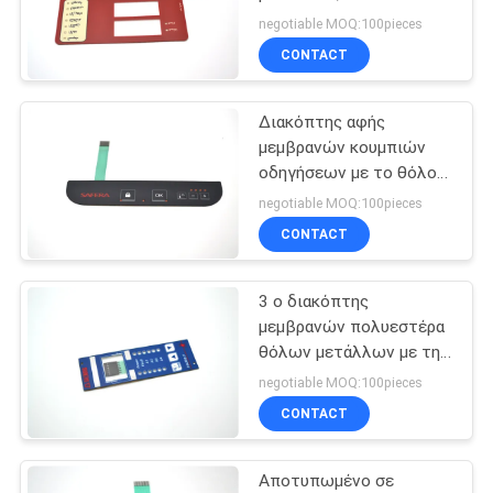
αποτυπωμένο σε
SITEMAP
negotiable MOQ:100pieces
ανάγλυφο αφής
CONTACT
πληκτρολόγιο
18
ΠΟΛΙΤΙΚΉ
μεμβρανών
Διακόπτης
Διακόπτης αφής
ΑΠΟΡΡΉΤΟΥ
μεμβρανών κουμπιών
μεμβρανών
οδηγήσεων με το θόλο
μετάλλων για το
οδηγήσεων
negotiable MOQ:100pieces
σύστημα ελεγκτών
CONTACT
3 ο διακόπτης
10
μεμβρανών πολυεστέρα
Διακόπτης
θόλων μετάλλων με την
αποτυπωμένη σε
negotiable MOQ:100pieces
μεμβρανών FPC
ανάγλυφο θερμότητα
CONTACT
γραφικής παράστασης
αντιστέκεται
Αποτυπωμένο σε