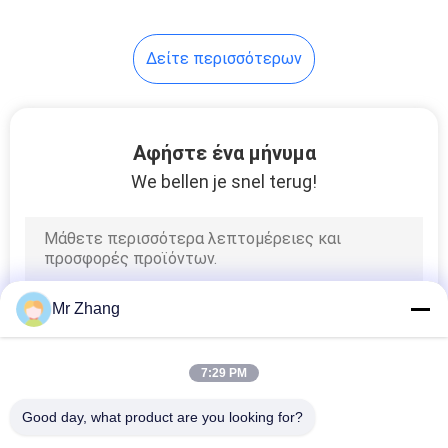
21
Δείτε περισσότερων
σφραγισμένο
διακόπτες
μεμβράνης
Αφήστε ένα μήνυμα
We bellen je snel terug!
6
Ενιαίος διακόπτης
Mr Zhang
μεμβρανών
κουμπιών
7:29 PM
Good day, what product are you looking for?