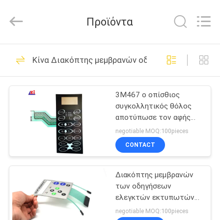
Nanjing
Zhongshan
Membrane
Προϊόντα
Switch
Co.,
Ltd..
All
Rights
ΣΠΊΤΙ
91
Reserved.
Κίνα Διακόπτης μεμβρανών οδηγήσεων
μεταλλικό θόλο
ΠΡΟΪΌΝΤΑ
μεμβράνης
3M467 ο οπίσθιος
συγκολλητικός θόλος
διακόπτης
ΒΊΝΤΕΟ
αποτύπωσε τον αφής
διακόπτη μεμβρανών σε
negotiable MOQ:100pieces
ανάγλυφο
ΠΕΡΊΠΟΥ
CONTACT
34
ΕΜΕΊΣ
αφής διακόπτης
Διακόπτης μεμβρανών
των οδηγήσεων
ΓΎΡΟΣ
μεμβράνης
ελεγκτών εκτυπωτών
ΕΡΓΟΣΤΑΣΊΩΝ
με τα αφής
negotiable MOQ:100pieces