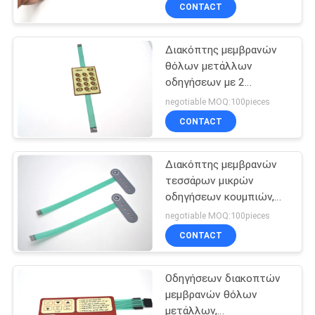
αποτυπωμένα σε
CONTACT
ανάγλυφο κουμπιά
ΠΟΙΟΤΙΚΌΣ
Διακόπτης μεμβρανών
ΈΛΕΓΧΟΣ
32
θόλων μετάλλων
οδηγήσεων με 2
Επίπεδος
ΜΑΣ
κύκλωμα/το
negotiable MOQ:100pieces
διακόπτης
αποτυπωμένο σε
ΕΛΆΤΕ
CONTACT
ανάγλυφο αφής κουμπί
μεμβρανών
ΣΕ
επιφάνειας
Διακόπτης μεμβρανών
ΕΠΑΦΉ
τεσσάρων μικρών
ΜΕ
οδηγήσεων κουμπιών,
11
εύκαμπτος τύπος πίνακα
negotiable MOQ:100pieces
ελέγχου μεμβρανών
Διακόπτης
ΖΗΤΉΣΤΕ
CONTACT
ΈΝΑ
μεμβρανών PCB
Οδηγήσεων διακοπτών
ΑΠΌΣΠΑΣΜΑ
μεμβρανών θόλων
μετάλλων,