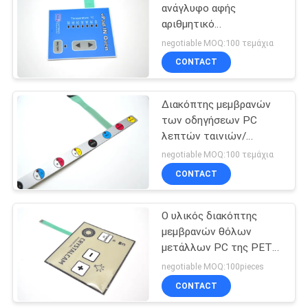
ανάγλυφο αφής
αριθμητικό
9
πληκτρολόγιο
negotiable MOQ:100 τεμάχια
διακοπτών μεμβρανών
Φωτισμένος
CONTACT
θόλων μετάλλων με το
διακόπτης
παράθυρο επίδειξης των
οδηγήσεων
Διακόπτης μεμβρανών
μεμβρανών
των οδηγήσεων PC
λεπτών ταινιών/
επικαλύψεων της PET
negotiable MOQ:100 τεμάχια
με την ουρά συνδετήρων
CONTACT
21
2mm
Αναδρομικά
Ο υλικός διακόπτης
μεμβρανών θόλων
φωτισμένος
μετάλλων PC της PET
διακόπτης
με τις οδηγήσεις
negotiable MOQ:100pieces
στεγανοποιεί
CONTACT
μεμβρανών
90x100mm