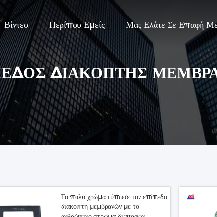
Βίντεο
Περίπου Εμείς
Μας Ελάτε Σε Επαφή Μ
ΠΕΔΟΣ ΔΙΑΚΌΠΤΗΣ ΜΕΜΒΡ
Το πολυ χρώμα τύπωσε τον επίπεδο
διακόπτη μεμβρανών με το
ανθρώπινο στρώμα διεπαφών