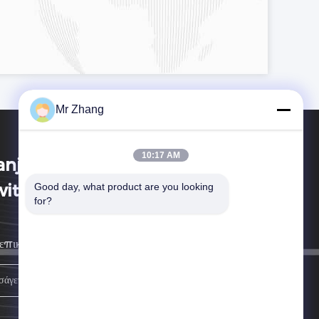
Mr Zhang
10:17 AM
anjing Zhongshan Membrane
itch Co., Ltd.
Good day, what product are you looking 
for?
επικοινωνήσουμε μαζί σας το συντομότερο δυνατόν.
Εγγραφείτε.