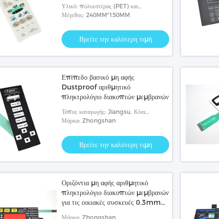
Υλικό: πολυεστέρας (PET) και
πολυάνθρακας (PC).
Μέγεθος: 240MM*150MM
Βρείτε την καλύτερη τιμή
Επίπεδο βασικό μη αφής
Dustproof αριθμητικό
πληκτρολόγιο διακοπτών μεμβρανών
Τόπος καταγωγής: Jiangsu, Κίνα
(ηπειρωτική χώρα)
Μάρκα: Zhongshan
Βρείτε την καλύτερη τιμή
Οριζόντια μη αφής αριθμητικό
πληκτρολόγιο διακοπτών μεμβρανών
για τις οικιακές συσκευές 0.3mm
πυκνά
Μάρκα: Zhongshan