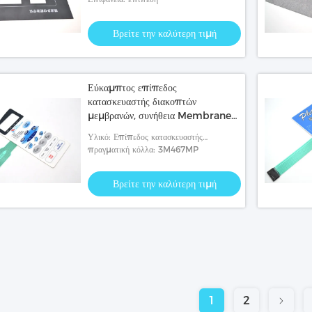
Βρείτε την καλύτερη τιμή
Εύκαμπτος επίπεδος
κατασκευαστής διακοπτών
μεμβρανών, συνήθεια Membrane
Keypad Company
Υλικό: Επίπεδος κατασκευαστής
διακοπτών μεμβρανών
πραγματική κόλλα: 3M467MP
Βρείτε την καλύτερη τιμή
1
2