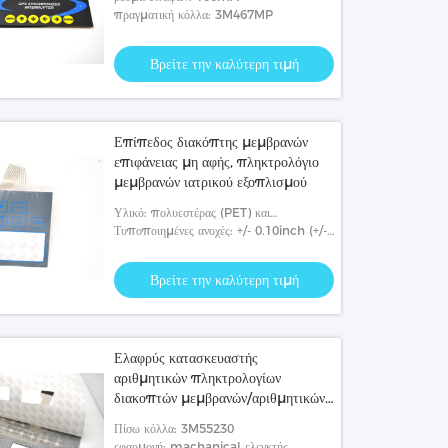
πραγματική κόλλα: 3M467MP
Βρείτε την καλύτερη τιμή
Επίπεδος διακόπτης μεμβρανών
επιφάνειας μη αφής, πληκτρολόγιο
μεμβρανών ιατρικού εξοπλισμού
Υλικό: πολυεστέρας (PET) και
πολυάνθρακας (PC).
Τυποποιημένες ανοχές: +/- 0.10inch (+/-
-0.25mm)
Βρείτε την καλύτερη τιμή
Ελαφρύς κατασκευαστής
αριθμητικών πληκτρολογίων
διακοπτών μεμβρανών/αριθμητικών
πληκτρολογίων μεμβρανών
Πίσω κόλλα: 3M55230
συνήθειας
εφαρμογή: machanical ελεγκτής