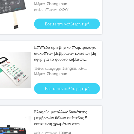
Μάρκα: Zhongshan
ρεύμα επαφών: 2-24V
Βρείτε την καλύτερη τιμή
Επίπεδο αριθμητικό πληκτρολόγιο
διακοπτών μεμβρανών κλειδιών μη
αφής για το φούρνο κυμάτων
μικροϋπολογιστών Dustproof
Τόπος καταγωγής: Jiangsu, Κίνα
(ηπειρωτική χώρα)
Μάρκα: Zhongshan
Βρείτε την καλύτερη τιμή
Ελαφρύς μετάλλων διακόπτης
μεμβρανών θόλων επίπεδος 5
εκτύπωση χρωμάτων στην
επικάλυψη επιφάνειας
ρεύμα επαφών: 100mA