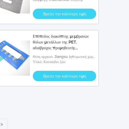
Βρείτε την καλύτερη τιμή
Επίπεδος διακόπτης μεμβρανών
θόλων μετάλλων της PET,
αδιάβροχος προμηθευτής
αριθμητικών πληκτρολογίων
Θέση αρχικού: Jiangsu (ηπειρωτική χώρα
μεμβρανών
της Κίνας)
Υλικό: Κατοικίδιο ζώο
Βρείτε την καλύτερη τιμή