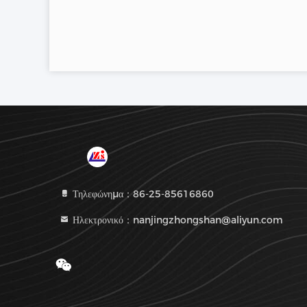
Τηλεφώνημα：86-25-85616860
Ηλεκτρονικό：nanjingzhongshan@aliyun.com