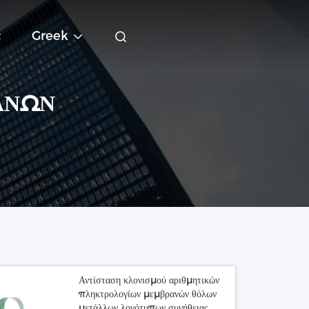
ε
Greek
ΑΝΏΝ
Αντίσταση κλονισμού αριθμητικών
πληκτρολογίων μεμβρανών θόλων
μετάλλων λογότυπων συνήθειας