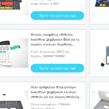
ρεύμα επαφών: 2-24V
Βρείτε την καλύτερη τιμή
Φιλικός εύκαμπτος επίπεδος
διακόπτης μεμβρανών Eco για τις
ιατρικές συσκευές θεραπείας
μικροκυμάτων
Υλικό: πολυεστέρας (PET) και
πολυάνθρακας (PC).
Μέγεθος: 240MM*150MM
Βρείτε την καλύτερη τιμή
Πολυ αριθμητικό πληκτρολόγιο
διακοπτών μεμβρανών κλειδιών
επίπεδο για την ιατρική απόδειξη
σεισμού οργάνων
Πλάτος κυκλωμάτων: 1.54mm
Επιφάνεια: επίπεδη